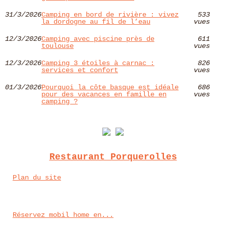
31/3/2026
Camping en bord de rivière : vivez
533
la dordogne au fil de l’eau
vues
12/3/2026
Camping avec piscine près de
611
toulouse
vues
12/3/2026
Camping 3 étoiles à carnac :
826
services et confort
vues
01/3/2026
Pourquoi la côte basque est idéale
686
pour des vacances en famille en
vues
camping ?
Restaurant Porquerolles
Plan du site
Réservez mobil home en...