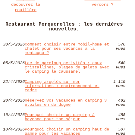
découvrez la
vercors ?
rouillère
Restaurant Porquerolles : les dernières
nouvelles.
30/5/2026
Comment choisir entre mobil-home et
576
chalet pour ses vacances à la
vues
montagne ?
05/5/2026
Lac de pareloup activités : eaux
548
cristallines, plages de galets avec
vues
le camping le caussanel
22/4/2026
Camping argelès-sur-mer
1 119
informations : environnement et
vues
cadre
20/4/2026
Réservez vos vacances en camping 3
482
étoiles en dordogne
vues
10/4/2026
Pourquoi choisir un camping à
488
bayonne pour ton séjour
vues
10/4/2026
Pourquoi choisir un camping haut de
507
gamme pour tes vacances
vues