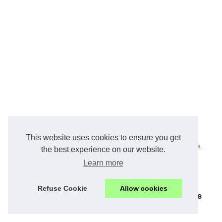
Découvrez les
Les meilleurs
This website uses cookies to ensure you get
gorges du verdon
campings dans le
the best experience on our website.
en famille : un
var
Learn more
séjour
inoubliable
Refuse Cookie
Allow cookies
Restaurant Porquerolles : les dernières
nouvelles.