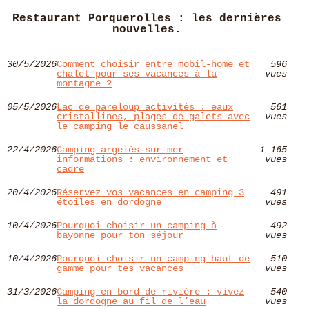
Restaurant Porquerolles : les dernières
nouvelles.
30/5/2026
Comment choisir entre mobil-home et
596
chalet pour ses vacances à la
vues
montagne ?
05/5/2026
Lac de pareloup activités : eaux
561
cristallines, plages de galets avec
vues
le camping le caussanel
22/4/2026
Camping argelès-sur-mer
1 165
informations : environnement et
vues
cadre
20/4/2026
Réservez vos vacances en camping 3
491
étoiles en dordogne
vues
10/4/2026
Pourquoi choisir un camping à
492
bayonne pour ton séjour
vues
10/4/2026
Pourquoi choisir un camping haut de
510
gamme pour tes vacances
vues
31/3/2026
Camping en bord de rivière : vivez
540
la dordogne au fil de l’eau
vues