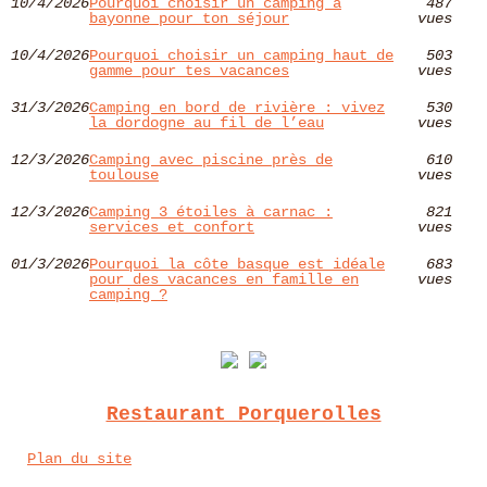
10/4/2026
Pourquoi choisir un camping à
487
bayonne pour ton séjour
vues
10/4/2026
Pourquoi choisir un camping haut de
503
gamme pour tes vacances
vues
31/3/2026
Camping en bord de rivière : vivez
530
la dordogne au fil de l’eau
vues
12/3/2026
Camping avec piscine près de
610
toulouse
vues
12/3/2026
Camping 3 étoiles à carnac :
821
services et confort
vues
01/3/2026
Pourquoi la côte basque est idéale
683
pour des vacances en famille en
vues
camping ?
Restaurant Porquerolles
Plan du site