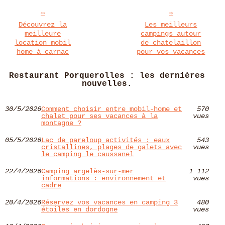
Découvrez la
Les meilleurs
meilleure
campings autour
location mobil
de chatelaillon
home à carnac
pour vos vacances
Restaurant Porquerolles : les dernières
nouvelles.
30/5/2026
Comment choisir entre mobil-home et
570
chalet pour ses vacances à la
vues
montagne ?
05/5/2026
Lac de pareloup activités : eaux
543
cristallines, plages de galets avec
vues
le camping le caussanel
22/4/2026
Camping argelès-sur-mer
1 112
informations : environnement et
vues
cadre
20/4/2026
Réservez vos vacances en camping 3
480
étoiles en dordogne
vues