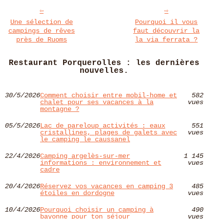
Une sélection de
Pourquoi il vous
campings de rêves
faut découvrir la
près de Ruoms
la via ferrata ?
Restaurant Porquerolles : les dernières
nouvelles.
30/5/2026
Comment choisir entre mobil-home et
582
chalet pour ses vacances à la
vues
montagne ?
05/5/2026
Lac de pareloup activités : eaux
551
cristallines, plages de galets avec
vues
le camping le caussanel
22/4/2026
Camping argelès-sur-mer
1 145
informations : environnement et
vues
cadre
20/4/2026
Réservez vos vacances en camping 3
485
étoiles en dordogne
vues
10/4/2026
Pourquoi choisir un camping à
490
bayonne pour ton séjour
vues