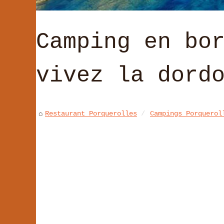
Camping en bo
vivez la dord
Restaurant Porquerolles
Campings Porquerol