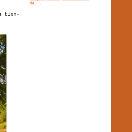
de...
u bien-