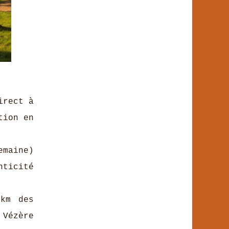
irect à
tion en
emaine)
nticité
km des
 Vézère