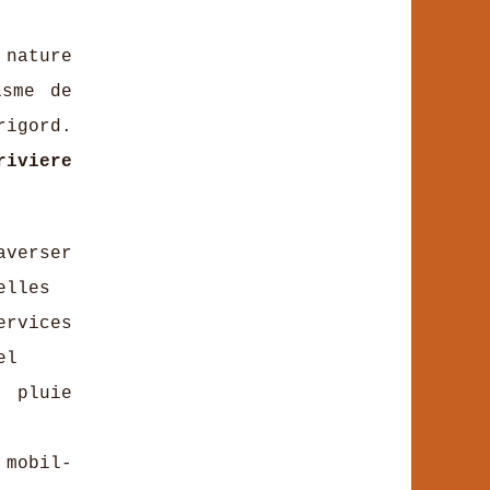
nature
isme de
rigord.
riviere
averser
elles
rvices
el
 pluie
 mobil-