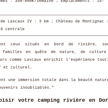
omes : 350-800€/semaine ; Emplacements : 15-
t
 de Lascaux IV : 3 km ; Château de Montignac 
té centrale
ment ceux situés en bord de rivière, so
s familles en quête de nature, de culture
urs comme Lascaux enrichit l'expérience tour
f et culturel.
ent une immersion totale dans la beauté natur
ouvenirs inoubliables."
oisir votre camping rivière en Dor