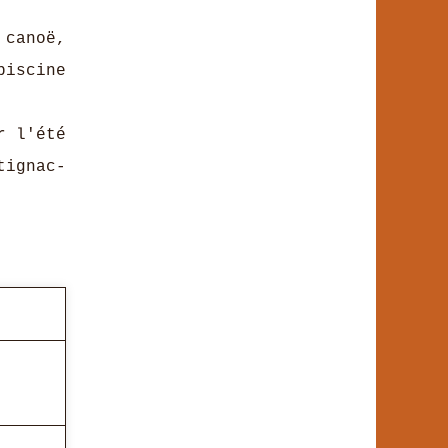
 canoë,
piscine
r l'été
tignac-