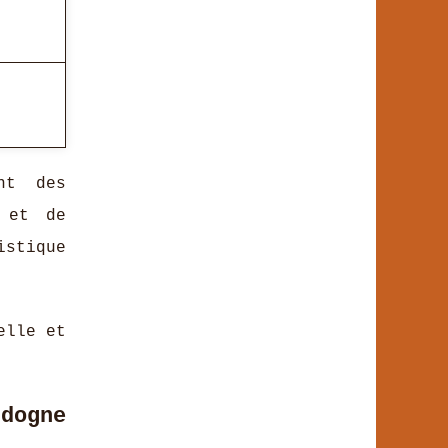
:
nt des
 et de
istique
elle et
dogne