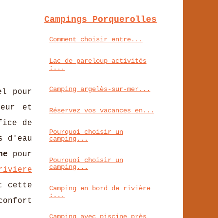
Campings Porquerolles
Comment choisir entre...
Lac de pareloup activités
:...
Camping argelès-sur-mer...
el pour
heur et
Réservez vos vacances en...
fice de
Pourquoi choisir un
s d'eau
camping...
ne
pour
Pourquoi choisir un
camping...
riviere
t cette
Camping en bord de rivière
:...
confort
Camping avec piscine près